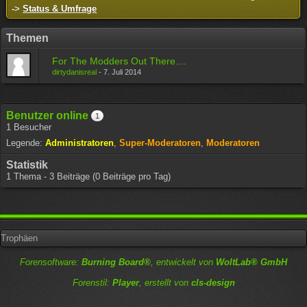
->
Status & Umfrage
Themen
For The Modders Out There....
dirtydanisreal
-
7. Juli 2014
Benutzer online
1
1 Besucher
Legende:
Administratoren
Super-Moderatoren
Moderatoren
Statistik
1 Thema - 3 Beiträge (0 Beiträge pro Tag)
Trophäen
Forensoftware:
Burning Board®
, entwickelt von
WoltLab® GmbH
Forenstil:
Player
, erstellt von
cls-design