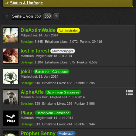
->
Status & Umfrage
Seite 1 von 350
350
DieAxtimWalde
Administrator
Mitglied seit 14. Juni 2014
Beiträge
6.845
Erhaltene Likes
2.072
Punkte
39.416
lost in forest
Mutantenjäger
Männlich
Mitglied seit 18. Juli 2014
Beiträge
1.104
Erhaltene Likes
375
Punkte
6.562
jok3r
Baron vom Gänsesee
Mitglied seit 13. Juni 2014
Beiträge
810
Erhaltene Likes
458
Punkte
5.295
AlphaAffe
Baron vom Gänsesee
Männlich
aus Köln
Mitglied seit 7. Juli 2014
Beiträge
729
Erhaltene Likes
256
Punkte
3.966
Plage
Baron vom Gänsesee
Männlich
Mitglied seit 14. Juni 2014
Beiträge
613
Erhaltene Likes
244
Punkte
3.944
Prophet Benny
Moderator