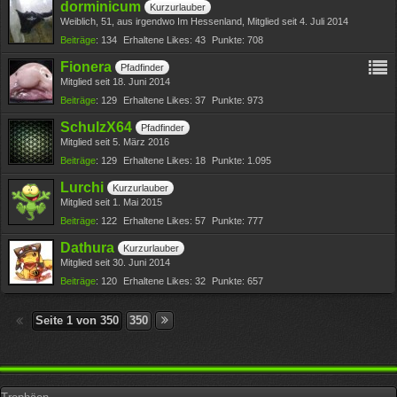
dorminicum
Kurzurlauber
Weiblich
51
aus irgendwo Im Hessenland
Mitglied seit 4. Juli 2014
Beiträge
134
Erhaltene Likes
43
Punkte
708
Fionera
Pfadfinder
Mitglied seit 18. Juni 2014
Beiträge
129
Erhaltene Likes
37
Punkte
973
SchulzX64
Pfadfinder
Mitglied seit 5. März 2016
Beiträge
129
Erhaltene Likes
18
Punkte
1.095
Lurchi
Kurzurlauber
Mitglied seit 1. Mai 2015
Beiträge
122
Erhaltene Likes
57
Punkte
777
Dathura
Kurzurlauber
Mitglied seit 30. Juni 2014
Beiträge
120
Erhaltene Likes
32
Punkte
657
Seite 1 von 350
350