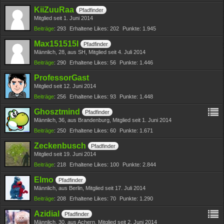
KiiZuuRaa
Pfadfinder
Mitglied seit 1. Juni 2014
Beiträge
293
Erhaltene Likes
202
Punkte
1.945
Max151515I
Pfadfinder
Männlich
28
aus SH
Mitglied seit 4. Juli 2014
Beiträge
290
Erhaltene Likes
56
Punkte
1.446
ProfessorGast
Mitglied seit 12. Juni 2014
Beiträge
256
Erhaltene Likes
93
Punkte
1.448
Ghosztmind
Pfadfinder
Männlich
36
aus Brandenburg
Mitglied seit 1. Juni 2014
Beiträge
250
Erhaltene Likes
60
Punkte
1.671
Zeckenbusch
Pfadfinder
Mitglied seit 19. Juni 2014
Beiträge
218
Erhaltene Likes
100
Punkte
2.844
Elmo
Pfadfinder
Männlich
aus Berlin
Mitglied seit 17. Juli 2014
Beiträge
208
Erhaltene Likes
70
Punkte
1.290
Azidial
Pfadfinder
Männlich
30
aus Achern
Mitglied seit 2. Juni 2014