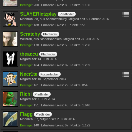
Beiträge
200
Erhaltene Likes
85
Punkte
1.160
SLAYERletzplay
Pfadfinder
Männlich
38
aus Aschaffenburg
Mitglied seit 6. Februar 2016
Beiträge
188
Erhaltene Likes
1
Punkte
951
Scratchy
Pfadfinder
Weiblich
aus Niedersachsen
Mitglied seit 24. Juli 2015
Beiträge
170
Erhaltene Likes
50
Punkte
1.260
theaccu
Pfadfinder
Mitglied seit 14. Juni 2014
Beiträge
164
Erhaltene Likes
82
Punkte
1.269
Necr1te
Kurzurlauber
Mitglied seit 10. September 2014
Beiträge
161
Erhaltene Likes
29
Punkte
854
Richi
Pfadfinder
Mitglied seit 7. Juni 2014
Beiträge
151
Erhaltene Likes
43
Punkte
1.648
Flagg
Pfadfinder
Männlich
37
Mitglied seit 2. Juni 2014
Beiträge
140
Erhaltene Likes
67
Punkte
1.122