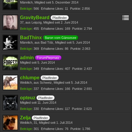
Männlich
Mitglied seit 5. Dezember 2014
Beiträge
566
Erhaltene Likes
11
Punkte
2.856
GravityBeard
Pfadfinder
37
aus Leipzig
Mitglied seit 2. Juni 2014
Beiträge
455
Erhaltene Likes
169
Punkte
2.794
BadThinx
Baron vom Gänsesee
Männlich
aus Bad Tölz
Mitglied seit 5. Juni 2014
Beiträge
369
Erhaltene Likes
86
Punkte
2.063
admin
ForumPiepmatz
Mitglied seit 5. Juni 2014
Beiträge
349
Erhaltene Likes
407
Punkte
2.437
chlumpe
Pfadfinder
Weiblich
aus Schweiz
Mitglied seit 5. Juli 2014
Beiträge
337
Erhaltene Likes
166
Punkte
2.691
opteuz
Pfadfinder
Mitglied seit 11. Juni 2014
Beiträge
330
Erhaltene Likes
117
Punkte
2.623
Zelja
Pfadfinder
Weiblich
31
Mitglied seit 1. Juli 2014
Beiträge
301
Erhaltene Likes
76
Punkte
1.786