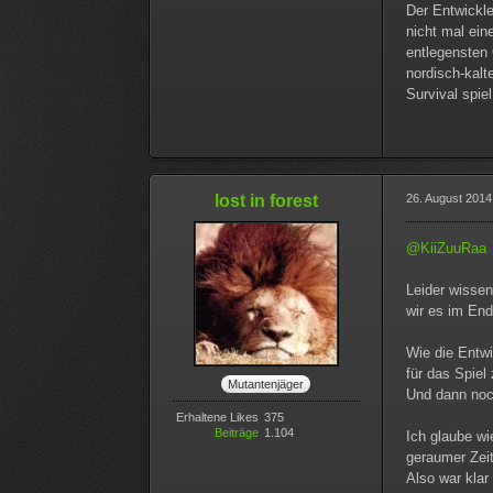
Der Entwickle
nicht mal eine
entlegensten 
nordisch-kalt
Survival spiel
lost in forest
26. August 2014
@KiiZuuRaa
Leider wissen
wir es im En
Wie die Entwi
für das Spiel
Mutantenjäger
Und dann noch
Erhaltene Likes
375
Beiträge
1.104
Ich glaube wi
geraumer Zeit
Also war klar