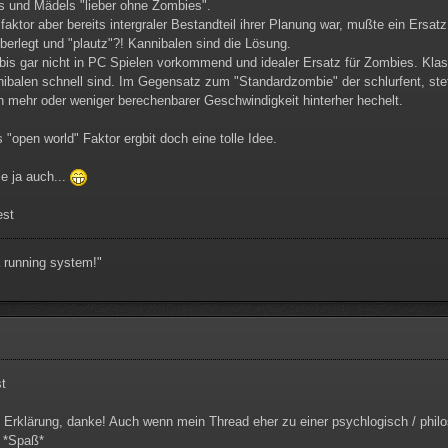
s und Mädels "lieber ohne Zombies".
faktor aber bereits intergraler Bestandteil ihrer Planung war, mußte ein Ersatz
berlegt und "plautz"?! Kannibalen sind die Lösung.
bis gar nicht in PC Spielen vorkommend und idealer Ersatz für Zombies. Kla
ibalen schnell sind. Im Gegensatz zum "Standardzombie" der schlurfent, stets
n mehr oder weniger berechenbarer Geschwindigkeit hinterher hechelt.
 "open world" Faktor ergbit doch eine tolle Idee.
ie ja auch...
est
 running system!"
t
 Erklärung, danke! Auch wenn mein Thread eher zu einer psychlogisch / phil
n *Spaß*