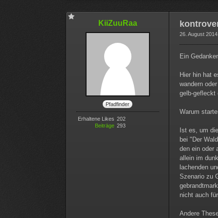
KiiZuuRaa
kontrove
26. August 2014
Ein Gedankens
Hier hin hat 
wandern oder 
gelb-gefleckt
Pfadfinder
Warum starten
Erhaltene Likes
202
Beiträge
293
Ist es, um di
bei "Der Wald
den ein oder 
allein im du
lachenden und
Szenario zu G
gebrandtmarkt
nicht auch fü
Andere These