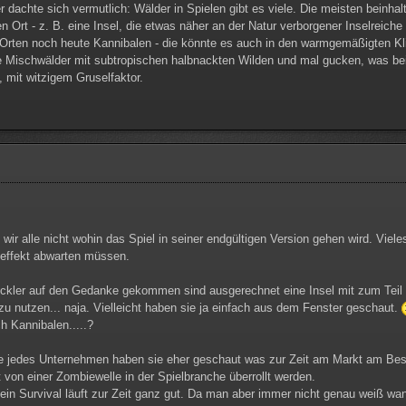
r dachte sich vermutlich: Wälder in Spielen gibt es viele. Die meisten beinha
n Ort - z. B. eine Insel, die etwas näher an der Natur verborgener Inselreiche 
Orten noch heute Kannibalen - die könnte es auch in den warmgemäßigten Kl
e Mischwälder mit subtropischen halbnackten Wilden und mal gucken, was be
, mit witzigem Gruselfaktor.
 wir alle nicht wohin das Spiel in seiner endgültigen Version gehen wird. Vi
deffekt abwarten müssen.
ckler auf den Gedanke gekommen sind ausgerechnet eine Insel mit zum Teil 
 zu nutzen... naja. Vielleicht haben sie ja einfach aus dem Fenster geschaut.
 Kannibalen.....?
e jedes Unternehmen haben sie eher geschaut was zur Zeit am Markt am Besten
 von einer Zombiewelle in der Spielbranche überrollt werden.
 ein Survival läuft zur Zeit ganz gut. Da man aber immer nicht genau weiß wan