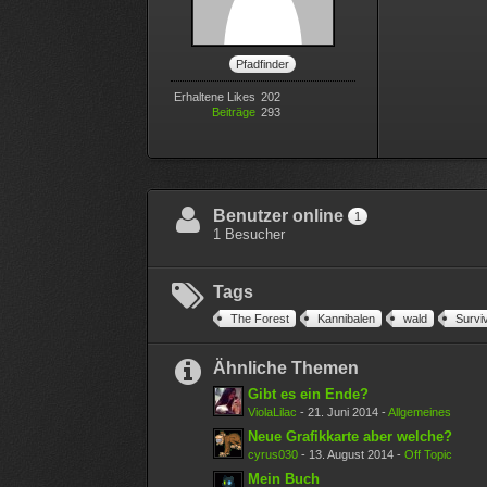
Pfadfinder
Erhaltene Likes
202
Beiträge
293
Benutzer online
1
1 Besucher
Tags
The Forest
Kannibalen
wald
Surviv
Ähnliche Themen
Gibt es ein Ende?
ViolaLilac
-
21. Juni 2014
-
Allgemeines
Neue Grafikkarte aber welche?
cyrus030
-
13. August 2014
-
Off Topic
Mein Buch