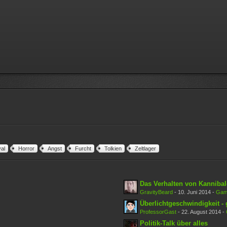
al
Horror
Angst
Furcht
Tolkien
Zeltlager
Das Verhalten von Kanniba
GravityBeard
-
10. Juni 2014
-
Gam
Überlichtgeschwindigkeit - 
ProfessorGast
-
22. August 2014
-
Politik-Talk über alles