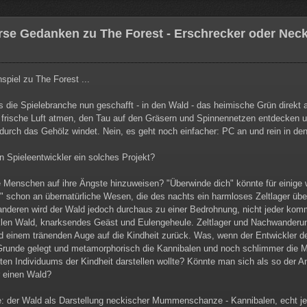
rse Gedanken zu The Forest - Erschrecker oder Nec
piel zu The Forest ...
es die Spielebranche nun geschafft - in den Wald - das heimische Grün direkt
frische Luft atmen, den Tau auf den Gräsern und Spinnennetzen entdecken un
 durch das Gehölz windet. Nein, es geht noch einfacher: PC an und rein in den
 Spieleentwickler ein solches Projekt?
e Menschen auf ihre Ängste hinzuweisen? "Überwinde dich" könnte für einige 
" schon an übernatürliche Wesen, die des nachts ein harmloses Zeltlager übe
anderen wird der Wald jedoch durchaus zu einer Bedrohnung, nicht jeder kommt
nklen Wald, knarksendes Geäst und Eulengeheule. Zeltlager und Nachwanderu
 einem tränenden Auge auf die Kindheit zurück. Was, wenn der Entwickler d
runde gelegt und metamorphorisch die Kannibalen und noch schlimmer die Mu
en Individuums der Kindheit darstellen wollte? Könnte man sich als so der Ang
r einen Wald?
: der Wald als Darstellung neckischer Mummenschanze - Kannibalen, echt je