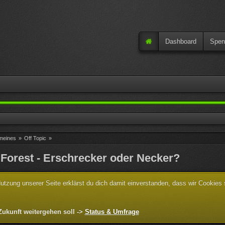
Dashboard
Spen
meines
»
Off Topic
»
Forest - Erschrecker oder Necker?
tzung unserer Seite erklärst du dich damit einverstanden, dass wir Cookies
Zukunft weitergehen soll ->
Status & Umfrage