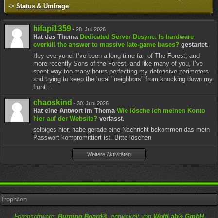
->
Status & Umfrage
hifapi1359
-
28. Juli 2026
Hat das Thema
Dedicated Server Desync: Is hardware
overkill the answer to massive late-game bases?
gestartet.
Hey everyone! I’ve been a long-time fan of The Forest, and
more recently Sons of the Forest, and like many of you, I’ve
spent way too many hours perfecting my defensive perimeters
and trying to keep the local "neighbors" from knocking down my
front…
chaoskind
-
30. Juni 2026
Hat eine Antwort im Thema
Wie lösche ich meinen Konto
hier auf der Website?
verfasst.
selbiges hier, habe gerade eine Nachricht bekommen das mein
Passwort kompromittiert ist. Bitte löschen
Weitere Aktivitäten
Trophäen
Forensoftware:
Burning Board®
, entwickelt von
WoltLab® GmbH