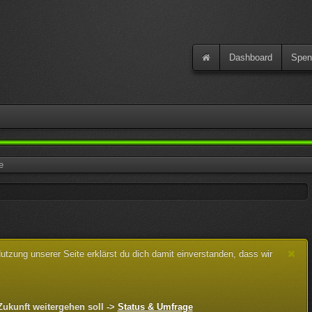
Dashboard
Spen
e
zung unserer Seite erklärst du dich damit einverstanden, dass wir
Zukunft weitergehen soll ->
Status & Umfrage