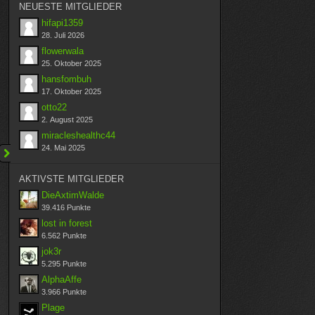
NEUESTE MITGLIEDER
hifapi1359
28. Juli 2026
flowerwala
25. Oktober 2025
hansfombuh
17. Oktober 2025
otto22
2. August 2025
miracleshealthc44
24. Mai 2025
AKTIVSTE MITGLIEDER
DieAxtimWalde
39.416 Punkte
lost in forest
6.562 Punkte
jok3r
5.295 Punkte
AlphaAffe
3.966 Punkte
Plage