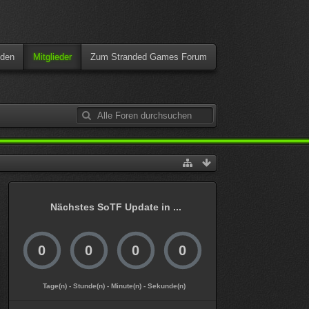
den
Mitglieder
Zum Stranded Games Forum
Nächstes SoTF Update in ...
0
0
0
0
Tage(n) - Stunde(n) - Minute(n) - Sekunde(n)