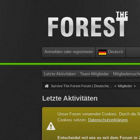
Anmelden oder registrieren
Deutsch
Letzte Aktivitäten
Team-Mitglieder
Mitgliedersuch
Survive The Forest Forum | Deutsche Community
»
Mitglieder
»
Letzte Aktivitäten
Unser Forum verwendet Cookies. Durch die Nut
Cookies setzen.
Datenschutzerklärung
.
Entscheidet mit wie es mit dem Forum in 