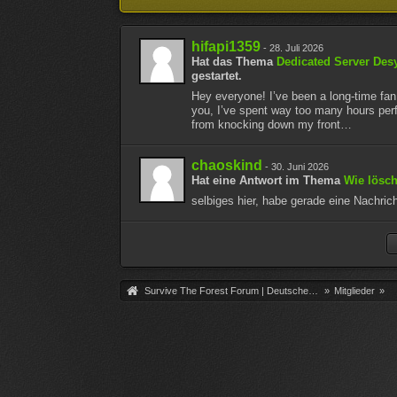
hifapi1359
-
28. Juli 2026
Hat das Thema
Dedicated Server Desy
gestartet.
Hey everyone! I’ve been a long-time fan
you, I’ve spent way too many hours perf
from knocking down my front…
chaoskind
-
30. Juni 2026
Hat eine Antwort im Thema
Wie lösch
selbiges hier, habe gerade eine Nachri
Survive The Forest Forum | Deutsche Community
»
Mitglieder
»