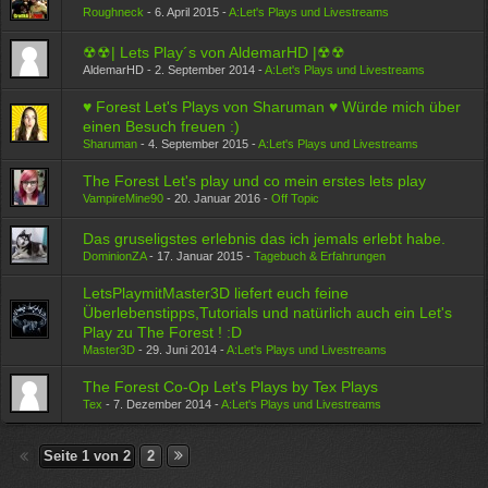
Roughneck
-
6. April 2015
-
A:Let's Plays und Livestreams
☢☢| Lets Play´s von AldemarHD |☢☢
AldemarHD -
2. September 2014
-
A:Let's Plays und Livestreams
♥ Forest Let's Plays von Sharuman ♥ Würde mich über
einen Besuch freuen :)
Sharuman
-
4. September 2015
-
A:Let's Plays und Livestreams
The Forest Let's play und co mein erstes lets play
VampireMine90
-
20. Januar 2016
-
Off Topic
Das gruseligstes erlebnis das ich jemals erlebt habe.
DominionZA
-
17. Januar 2015
-
Tagebuch & Erfahrungen
LetsPlaymitMaster3D liefert euch feine
Überlebenstipps,Tutorials und natürlich auch ein Let's
Play zu The Forest ! :D
Master3D
-
29. Juni 2014
-
A:Let's Plays und Livestreams
The Forest Co-Op Let's Plays by Tex Plays
Tex
-
7. Dezember 2014
-
A:Let's Plays und Livestreams
Seite 1 von 2
2