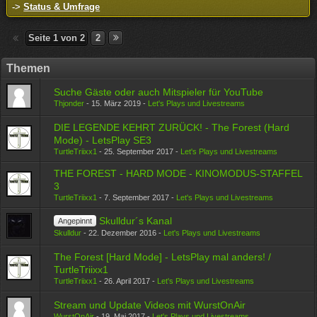
->
Status & Umfrage
Seite 1 von 2
2
Themen
Suche Gäste oder auch Mitspieler für YouTube
Thjonder
-
15. März 2019
-
Let's Plays und Livestreams
DIE LEGENDE KEHRT ZURÜCK! - The Forest (Hard
Mode) - LetsPlay SE3
TurtleTriixx1
-
25. September 2017
-
Let's Plays und Livestreams
THE FOREST - HARD MODE - KINOMODUS-STAFFEL
3
TurtleTriixx1
-
7. September 2017
-
Let's Plays und Livestreams
Skulldur´s Kanal
Angepinnt
Skulldur
-
22. Dezember 2016
-
Let's Plays und Livestreams
The Forest [Hard Mode] - LetsPlay mal anders! /
TurtleTriixx1
TurtleTriixx1
-
26. April 2017
-
Let's Plays und Livestreams
Stream und Update Videos mit WurstOnAir
WurstOnAir
-
19. Mai 2017
-
Let's Plays und Livestreams