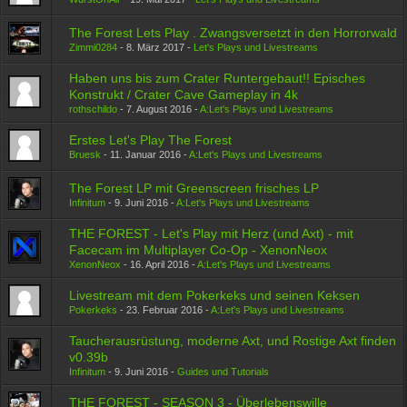
The Forest Lets Play . Zwangsversetzt in den Horrorwald
Zimmi0284
-
8. März 2017
-
Let's Plays und Livestreams
Haben uns bis zum Crater Runtergebaut!! Episches
Konstrukt / Crater Cave Gameplay in 4k
rothschildo
-
7. August 2016
-
A:Let's Plays und Livestreams
Erstes Let's Play The Forest
Bruesk
-
11. Januar 2016
-
A:Let's Plays und Livestreams
The Forest LP mit Greenscreen frisches LP
Infinitum
-
9. Juni 2016
-
A:Let's Plays und Livestreams
THE FOREST - Let's Play mit Herz (und Axt) - mit
Facecam im Multiplayer Co-Op - XenonNeox
XenonNeox
-
16. April 2016
-
A:Let's Plays und Livestreams
Livestream mit dem Pokerkeks und seinen Keksen
Pokerkeks
-
23. Februar 2016
-
A:Let's Plays und Livestreams
Taucherausrüstung, moderne Axt, und Rostige Axt finden
v0.39b
Infinitum
-
9. Juni 2016
-
Guides und Tutorials
THE FOREST - SEASON 3 - Überlebenswille