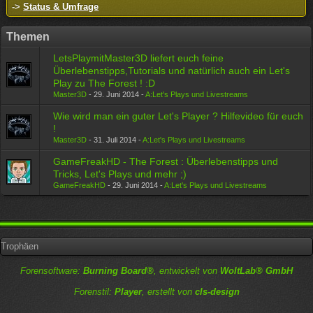
->
Status & Umfrage
Themen
LetsPlaymitMaster3D liefert euch feine
Überlebenstipps,Tutorials und natürlich auch ein Let's
Play zu The Forest ! :D
Master3D
-
29. Juni 2014
-
A:Let's Plays und Livestreams
Wie wird man ein guter Let's Player ? Hilfevideo für euch
!
Master3D
-
31. Juli 2014
-
A:Let's Plays und Livestreams
GameFreakHD - The Forest : Überlebenstipps und
Tricks, Let's Plays und mehr ;)
GameFreakHD
-
29. Juni 2014
-
A:Let's Plays und Livestreams
Trophäen
Forensoftware:
Burning Board®
, entwickelt von
WoltLab® GmbH
Forenstil:
Player
, erstellt von
cls-design