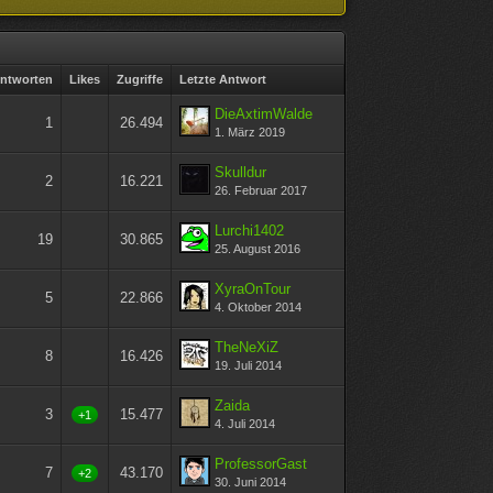
ntworten
Likes
Zugriffe
Letzte Antwort
DieAxtimWalde
1
26.494
1. März 2019
Skulldur
2
16.221
26. Februar 2017
Lurchi1402
19
30.865
25. August 2016
XyraOnTour
5
22.866
4. Oktober 2014
TheNeXiZ
8
16.426
19. Juli 2014
Zaida
3
15.477
+1
4. Juli 2014
ProfessorGast
7
43.170
+2
30. Juni 2014