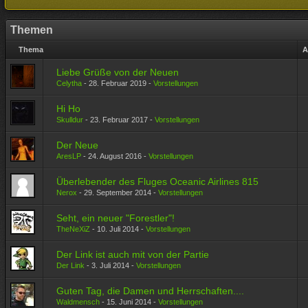
Themen
Thema
A
Liebe Grüße von der Neuen
Celytha
-
28. Februar 2019
-
Vorstellungen
Hi Ho
Skulldur
-
23. Februar 2017
-
Vorstellungen
Der Neue
AresLP
-
24. August 2016
-
Vorstellungen
Überlebender des Fluges Oceanic Airlines 815
Nerox
-
29. September 2014
-
Vorstellungen
Seht, ein neuer "Forestler"!
TheNeXiZ
-
10. Juli 2014
-
Vorstellungen
Der Link ist auch mit von der Partie
Der Link
-
3. Juli 2014
-
Vorstellungen
Guten Tag, die Damen und Herrschaften....
Waldmensch
-
15. Juni 2014
-
Vorstellungen