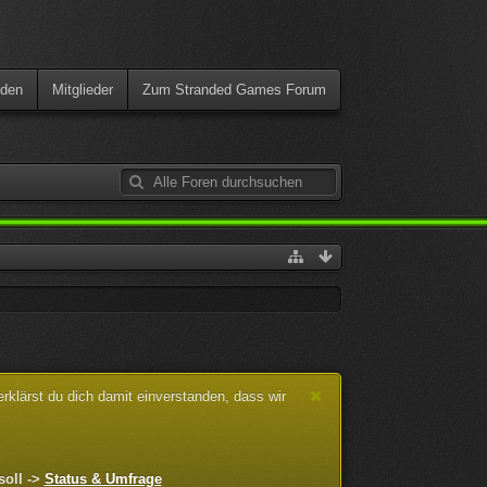
den
Mitglieder
Zum Stranded Games Forum
klärst du dich damit einverstanden, dass wir
soll ->
Status & Umfrage