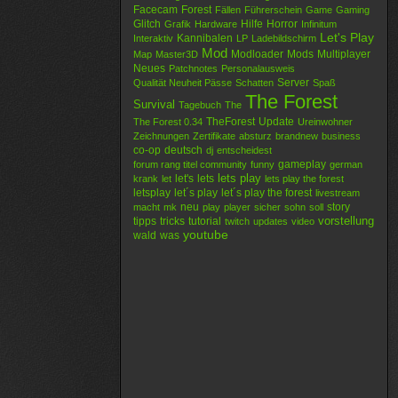
Facecam
Forest
Fällen
Führerschein
Game
Gaming
Glitch
Hilfe
Horror
Grafik
Hardware
Infinitum
Let's Play
Kannibalen
Interaktiv
LP
Ladebildschirm
Mod
Modloader
Mods
Multiplayer
Map
Master3D
Neues
Patchnotes
Personalausweis
Server
Qualität Neuheit Pässe
Schatten
Spaß
The Forest
Survival
Tagebuch
The
TheForest
Update
The Forest 0.34
Ureinwohner
Zeichnungen
Zertifikate
absturz
brandnew
business
co-op
deutsch
dj
entscheidest
gameplay
forum rang titel community
funny
german
lets play
let's
lets
krank
let
lets play the forest
letsplay
let´s play
let´s play the forest
livestream
neu
story
macht
mk
play
player
sicher
sohn
soll
vorstellung
tipps
tricks
tutorial
twitch
updates
video
youtube
wald
was