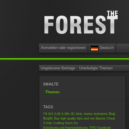
Anmelden oder registrieren
Deutsch
Ungelesene Beiträge
Unerledigte Themen
INHALTE
Themen
TAGS
Bug
!"$
913
0.06
0.39b
3D
Aktiv
Anime
Aufnahme
Bugfix
Buy high quality fake and rea
Bäume
Cheat
Coop
Crafting
Dach
Du
Entstörung und Harmonisierung.
FPS
Facebook