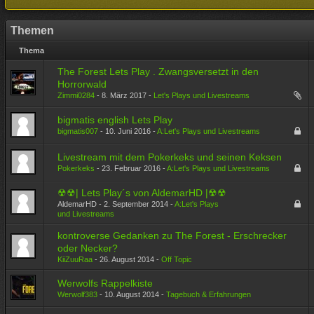
Themen
Thema
The Forest Lets Play . Zwangsversetzt in den
Horrorwald
Zimmi0284
-
8. März 2017
-
Let's Plays und Livestreams
bigmatis english Lets Play
bigmatis007
-
10. Juni 2016
-
A:Let's Plays und Livestreams
Livestream mit dem Pokerkeks und seinen Keksen
Pokerkeks
-
23. Februar 2016
-
A:Let's Plays und Livestreams
☢☢| Lets Play´s von AldemarHD |☢☢
AldemarHD -
2. September 2014
-
A:Let's Plays
1
2
3
…
9
und Livestreams
kontroverse Gedanken zu The Forest - Erschrecker
oder Necker?
KiiZuuRaa
-
26. August 2014
-
Off Topic
Werwolfs Rappelkiste
Werwolf383
-
10. August 2014
-
Tagebuch & Erfahrungen