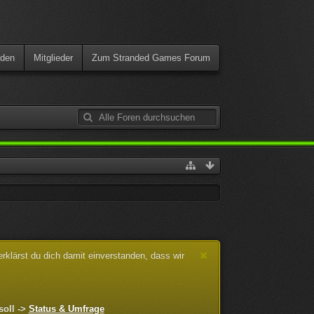
den
Mitglieder
Zum Stranded Games Forum
klärst du dich damit einverstanden, dass wir
soll ->
Status & Umfrage