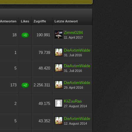
Antworten
Likes
Zugriffe
Letzte Antwort
Zimmi0284
18
190.991
+1
11. April 2017
DieAxtimWalde
1
79.739
31. Juli 2016
DieAxtimWalde
5
48.420
31. Juli 2016
DieAxtimWalde
173
2.256.311
+2
29. April 2016
KiiZuuRaa
2
49.175
27. August 2014
DieAxtimWalde
5
43.352
12. August 2014