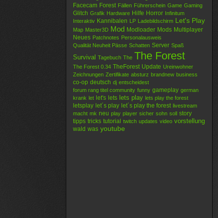
Facecam
Forest
Fällen
Führerschein
Game
Gaming
Glitch
Hilfe
Horror
Grafik
Hardware
Infinitum
Let's Play
Kannibalen
Interaktiv
LP
Ladebildschirm
Mod
Modloader
Mods
Multiplayer
Map
Master3D
Neues
Patchnotes
Personalausweis
Server
Qualität Neuheit Pässe
Schatten
Spaß
The Forest
Survival
Tagebuch
The
TheForest
Update
The Forest 0.34
Ureinwohner
Zeichnungen
Zertifikate
absturz
brandnew
business
co-op
deutsch
dj
entscheidest
gameplay
forum rang titel community
funny
german
lets play
let's
lets
krank
let
lets play the forest
letsplay
let´s play
let´s play the forest
livestream
neu
story
macht
mk
play
player
sicher
sohn
soll
vorstellung
tipps
tricks
tutorial
twitch
updates
video
youtube
wald
was