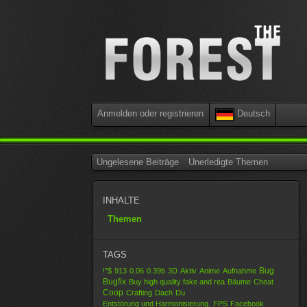
Anmelden oder registrieren
Deutsch
Ungelesene Beiträge
Unerledigte Themen
INHALTE
Themen
TAGS
Bug
!"$
913
0.06
0.39b
3D
Aktiv
Anime
Aufnahme
Bugfix
Buy high quality fake and rea
Bäume
Cheat
Coop
Crafting
Dach
Du
Entstörung und Harmonisierung.
FPS
Facebook