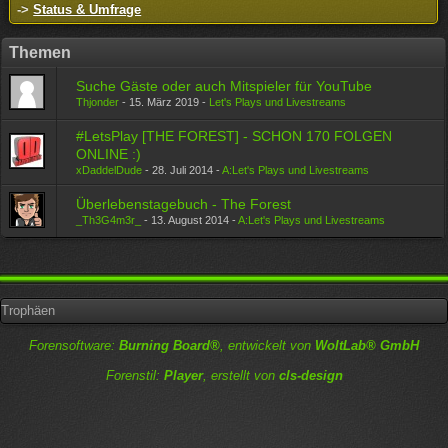
->
Status & Umfrage
Themen
Suche Gäste oder auch Mitspieler für YouTube
Thjonder
-
15. März 2019
-
Let's Plays und Livestreams
#LetsPlay [THE FOREST] - SCHON 170 FOLGEN
ONLINE :)
xDaddelDude
-
28. Juli 2014
-
A:Let's Plays und Livestreams
Überlebenstagebuch - The Forest
_Th3G4m3r_
-
13. August 2014
-
A:Let's Plays und Livestreams
Trophäen
Forensoftware:
Burning Board®
, entwickelt von
WoltLab® GmbH
Forenstil:
Player
, erstellt von
cls-design