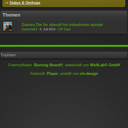
->
Status & Umfrage
Themen
Games Die Ihr überall hin mitnehmen würdet
Demoria93
-
5. Juli 2014
-
Off Topic
Trophäen
Forensoftware:
Burning Board®
, entwickelt von
WoltLab® GmbH
Forenstil:
Player
, erstellt von
cls-design