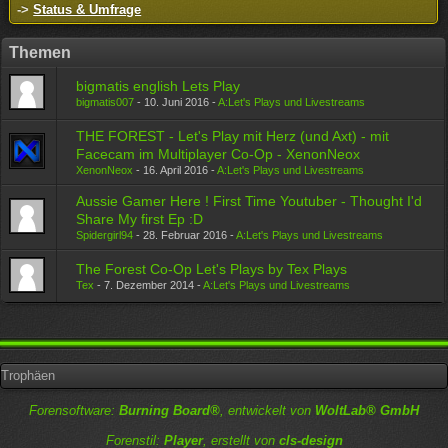
->
Status & Umfrage
Themen
bigmatis english Lets Play
bigmatis007
-
10. Juni 2016
-
A:Let's Plays und Livestreams
THE FOREST - Let's Play mit Herz (und Axt) - mit
Facecam im Multiplayer Co-Op - XenonNeox
XenonNeox
-
16. April 2016
-
A:Let's Plays und Livestreams
Aussie Gamer Here ! First Time Youtuber - Thought I'd
Share My first Ep :D
Spidergirl94
-
28. Februar 2016
-
A:Let's Plays und Livestreams
The Forest Co-Op Let's Plays by Tex Plays
Tex
-
7. Dezember 2014
-
A:Let's Plays und Livestreams
Trophäen
Forensoftware:
Burning Board®
, entwickelt von
WoltLab® GmbH
Forenstil:
Player
, erstellt von
cls-design