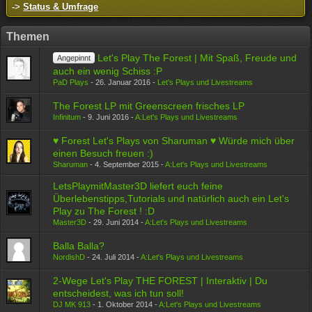
->
Status & Umfrage
Themen
Let's Play The Forest | Mit Spaß, Freude und
Angepinnt
auch ein wenig Schiss :P
PaD Plays
-
26. Januar 2016
-
Let's Plays und Livestreams
The Forest LP mit Greenscreen frisches LP
Infinitum
-
9. Juni 2016
-
A:Let's Plays und Livestreams
♥ Forest Let's Plays von Sharuman ♥ Würde mich über
einen Besuch freuen :)
Sharuman
-
4. September 2015
-
A:Let's Plays und Livestreams
LetsPlaymitMaster3D liefert euch feine
Überlebenstipps,Tutorials und natürlich auch ein Let's
Play zu The Forest ! :D
Master3D
-
29. Juni 2014
-
A:Let's Plays und Livestreams
Balla Balla?
NordishD
-
24. Juli 2014
-
A:Let's Plays und Livestreams
2-Wege Let's Play THE FOREST | Interaktiv | Du
entscheidest, was ich tun soll!
DJ MK 913
-
1. Oktober 2014
-
A:Let's Plays und Livestreams