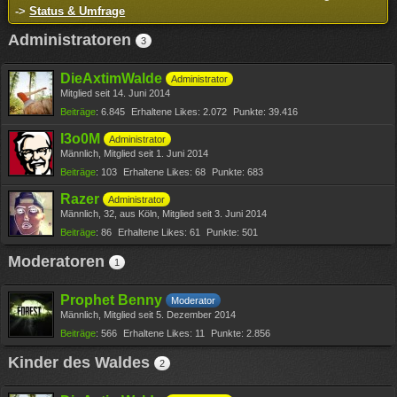
->
Status & Umfrage
Administratoren
3
DieAxtimWalde
Administrator
Mitglied seit 14. Juni 2014
Beiträge
6.845
Erhaltene Likes
2.072
Punkte
39.416
I3o0M
Administrator
Männlich
Mitglied seit 1. Juni 2014
Beiträge
103
Erhaltene Likes
68
Punkte
683
Razer
Administrator
Männlich
32
aus Köln
Mitglied seit 3. Juni 2014
Beiträge
86
Erhaltene Likes
61
Punkte
501
Moderatoren
1
Prophet Benny
Moderator
Männlich
Mitglied seit 5. Dezember 2014
Beiträge
566
Erhaltene Likes
11
Punkte
2.856
Kinder des Waldes
2