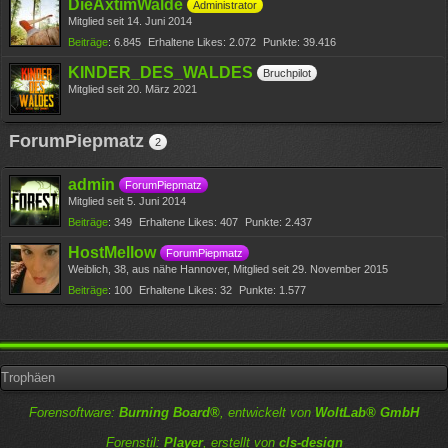
DieAxtimWalde
Administrator
Mitglied seit 14. Juni 2014
Beiträge
6.845
Erhaltene Likes
2.072
Punkte
39.416
KINDER_DES_WALDES
Bruchpilot
Mitglied seit 20. März 2021
ForumPiepmatz
2
admin
ForumPiepmatz
Mitglied seit 5. Juni 2014
Beiträge
349
Erhaltene Likes
407
Punkte
2.437
HostMellow
ForumPiepmatz
Weiblich
38
aus nähe Hannover
Mitglied seit 29. November 2015
Beiträge
100
Erhaltene Likes
32
Punkte
1.577
Trophäen
Forensoftware:
Burning Board®
, entwickelt von
WoltLab® GmbH
Forenstil:
Player
, erstellt von
cls-design