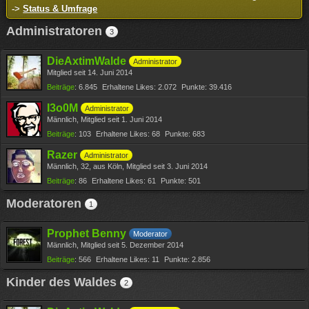
->
Status & Umfrage
Administratoren
3
DieAxtimWalde
Administrator
Mitglied seit 14. Juni 2014
Beiträge
6.845
Erhaltene Likes
2.072
Punkte
39.416
I3o0M
Administrator
Männlich
Mitglied seit 1. Juni 2014
Beiträge
103
Erhaltene Likes
68
Punkte
683
Razer
Administrator
Männlich
32
aus Köln
Mitglied seit 3. Juni 2014
Beiträge
86
Erhaltene Likes
61
Punkte
501
Moderatoren
1
Prophet Benny
Moderator
Männlich
Mitglied seit 5. Dezember 2014
Beiträge
566
Erhaltene Likes
11
Punkte
2.856
Kinder des Waldes
2