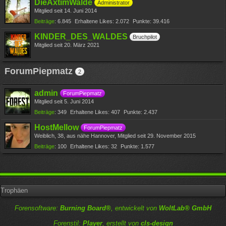
DieAxtimWalde
Administrator
Mitglied seit 14. Juni 2014
Beiträge
6.845
Erhaltene Likes
2.072
Punkte
39.416
KINDER_DES_WALDES
Bruchpilot
Mitglied seit 20. März 2021
ForumPiepmatz
2
admin
ForumPiepmatz
Mitglied seit 5. Juni 2014
Beiträge
349
Erhaltene Likes
407
Punkte
2.437
HostMellow
ForumPiepmatz
Weiblich
38
aus nähe Hannover
Mitglied seit 29. November 2015
Beiträge
100
Erhaltene Likes
32
Punkte
1.577
Trophäen
Forensoftware:
Burning Board®
, entwickelt von
WoltLab® GmbH
Forenstil:
Player
, erstellt von
cls-design