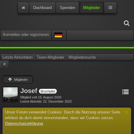
Dashboard
Spenden
Mitglieder
Anmelden oder registrieren
Letzte Aktivitäten
Team-Mitglieder
Mitgliedersuche
Mitglieder
Josef
Bruchpilot
Mitglied seit 15. August 2020
Letzte Aktivität
22. Dezember 2022
Unser Forum verwendet Cookies. Durch die Nutzung unserer Seite
erklärst du dich damit einverstanden, dass wir Cookies setzen.
Datenschutzerklärung
.