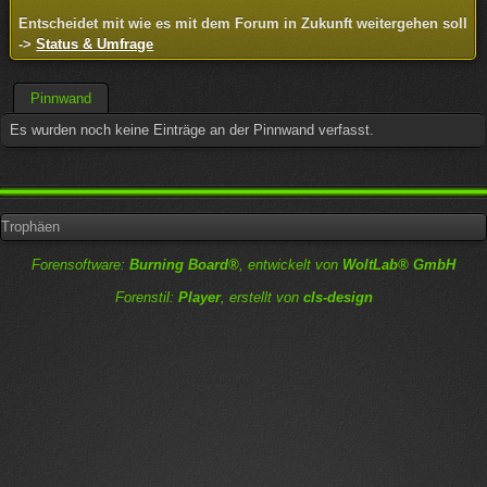
Entscheidet mit wie es mit dem Forum in Zukunft weitergehen soll
->
Status & Umfrage
Pinnwand
Es wurden noch keine Einträge an der Pinnwand verfasst.
Trophäen
Forensoftware:
Burning Board®
, entwickelt von
WoltLab® GmbH
Forenstil:
Player
, erstellt von
cls-design