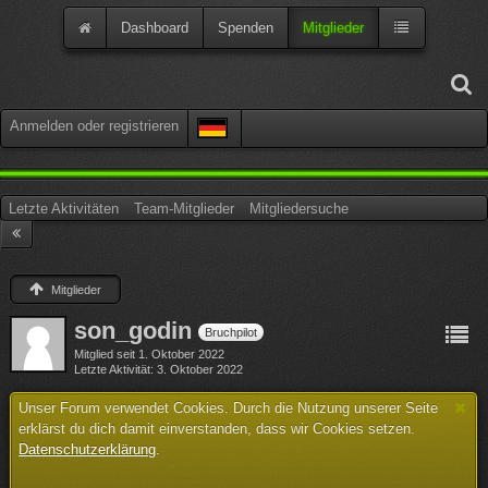
Dashboard
Spenden
Mitglieder
Anmelden oder registrieren
Letzte Aktivitäten
Team-Mitglieder
Mitgliedersuche
Mitglieder
son_godin
Bruchpilot
Mitglied seit 1. Oktober 2022
Letzte Aktivität
3. Oktober 2022
Unser Forum verwendet Cookies. Durch die Nutzung unserer Seite
erklärst du dich damit einverstanden, dass wir Cookies setzen.
Datenschutzerklärung
.