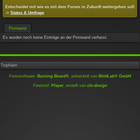
Entscheidet mit wie es mit dem Forum in Zukunft weitergehen soll
->
Status & Umfrage
Pinnwand
Es wurden noch keine Einträge an der Pinnwand verfasst.
Trophäen
Forensoftware:
Burning Board®
, entwickelt von
WoltLab® GmbH
Forenstil:
Player
, erstellt von
cls-design