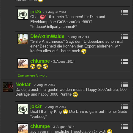
jok3r
-
3. August 2014
Oha!
thx mein Täubchen! für Dich und
Elechlumptöse Grüße zurücktrööÖT
*ErdbeerGrillpartyschmeiß*
DieAxtimWalde
-
3. August 2014
*GrillerAnschmeiss* Sagt dem Erdbeerland schon mal
einer Bescheid die können den Export abdrehen, wir
kaufen alles auf - heute noch
chlumpe
-
3. August 2014
Eine weitere Antwort
Noktar
-
2. August 2014
Da du ja auch mal geehrt werden musst: Happy 250 Aufrufe, 500
Beiträge und happy 3000 Punkte
jok3r
-
2. August 2014
BoaH thx my King
Die Ehre is ganz auf meiner Seite
*verbeug*
chlumpe
-
3. August 2014
auch von mir herzliche Trööötulation @jok3r