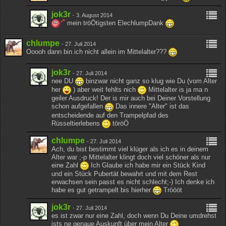
jok3r
-
3. August 2014
mein tröÖtigsten ElechlumpDank
chlumpe
-
27. Juli 2014
Ooooh dann bin ich nicht allein im Mittelalter???
jok3r
-
27. Juli 2014
nee DU
binzwar nicht ganz so klug wie Du (vom Alter
her
) aber weit fehlts nich
Mittelalter is ja ma n
geiler Ausdruck! Der is mir auch bei Deiner Vorstellung
schon aufgefallen
Das innere "Alter" ist das
entscheidende auf den Trampelpfad des
Rüsseltierlebens
töröÖ
chlumpe
-
27. Juli 2014
Ach, du bist bestimmt viel klüger als ich es in deinem
Alter war ;-p Mittelalter klingt doch viel schöner als nur
eine Zahl
Ich Glaube ich habe mir ein Stück Kind
und ein Stück Pubertät bewahrt und mit dem Rest
erwachsen sein passt es nicht schlecht;-) Ich denke ich
habe es gut getrampelt bis hierher
Tröööt
jok3r
-
27. Juli 2014
es ist zwar nur eine Zahl, doch wenn Du Deine umdrehst
ists ne genaue Auskunft über mein Alter