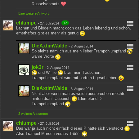
Rüsselschmatz
Eine weitere Antwort
chlumpe
+2
-
27. Juli 2014
Lachen und Blödeln macht doch das Leben lebendig und schön,
ernsthaftes gibt es mehr als genug
DieAxtimWalde
-
2. August 2014
So siehts nämlich aus mein lieber Trampchlumpfand
wahre Worte
jok3r
-
2. August 2014
und Wiiiiie
btw. mein Täubchen:
Trampchlumpfant wird mit hartem t geschrieben
DieAxtimWalde
-
3. August 2014
Nicht aber wenn man es weich aussprechen möchte
hinten dran Täuberich
Elumpfand ->
Trampchlumpfand
2 weitere Antworten
chlumpe
-
27. Juli 2014
Das war ja auch nicht einfach dieses P hatte sich versteckt
Also Trampel Marsch voraus Tröööt