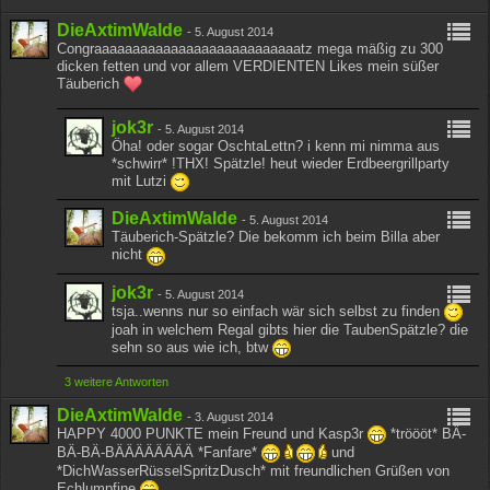
DieAxtimWalde
-
5. August 2014
Congraaaaaaaaaaaaaaaaaaaaaaaaaaatz mega mäßig zu 300
dicken fetten und vor allem VERDIENTEN Likes mein süßer
Täuberich
jok3r
-
5. August 2014
Öha! oder sogar OschtaLettn? i kenn mi nimma aus
*schwirr* !THX! Spätzle! heut wieder Erdbeergrillparty
mit Lutzi
DieAxtimWalde
-
5. August 2014
Täuberich-Spätzle? Die bekomm ich beim Billa aber
nicht
jok3r
-
5. August 2014
tsja..wenns nur so einfach wär sich selbst zu finden
joah in welchem Regal gibts hier die TaubenSpätzle? die
sehn so aus wie ich, btw
3 weitere Antworten
DieAxtimWalde
-
3. August 2014
HAPPY 4000 PUNKTE mein Freund und Kasp3r
*tröööt* BÄ-
BÄ-BÄ-BÄÄÄÄÄÄÄÄ *Fanfare*
und
*DichWasserRüsselSpritzDusch* mit freundlichen Grüßen von
Echlumpfine