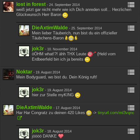
lost in forest
-
24. September 2014
weiß jetzt gar nicht mehr wie ich Dich anreden soll... Herzlichen
Glückwunsch Herr Baron
DieAxtimWalde
-
25. September 2014
Mein lieber Täuberich, nun bist du ein offizieller
Täubchens-Baron
jok3r
-
10. November 2014
öÖHM what!?! ähh THX Leute
(Held vom
Erdbeerfeld bin ich ja bereits
Noktar
-
19. August 2014
Mein Bodyguard, wo bist du. Dein König ruft!
jok3r
-
19. August 2014
hier zur Stelle myKING
DieAxtimWalde
-
17. August 2014
Har Har Congratz zu deinen 420 Likes
->
tinyurl.com/ml3vqnc
jok3r
-
18. August 2014
jöööö DANKE