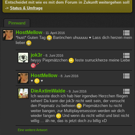
Entscheidet mit wie es mit dem Forum in Zukunft weitergehen soll
->
Status & Umfrage
Pinnwand
HostMellow
-
11. April 2016
*hust* Guten Tag
Barönchen uhuuuuu ♥ Lass dich herzen mein
lieber
jok3r
-
8. Juni 2016
heyyy Piepmätzchen
feste surruckherze meine Liebe
HostMellow
-
8. Juni 2016
♥
♥
DieAxtimWalde
-
9. Juni 2016
Ich wusste doch ich hab hier irgendwo Herzchen fliegen
sehen! Da kann der jok3r nicht weit sein, der versucht
den Piepmatz zu befreien
Piepmätzchen tu nicht
weiter bangen, zur Multiplayersession werden wir dich
wieder fangen
Und wenn du nicht willst und bist nicht
willig ... äh ne, das is jetzt doch zu billig xD
Eine weitere Antwort