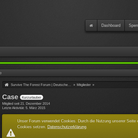
Dashboard
Spen
e
Survive The Forest Forum | Deutsche Community
»
Mitglieder
»
Case
Kurzurlauber
Mitglied seit 21. Dezember 2014
Letzte Aktivität
5. März 2015
Unser Forum verwendet Cookies. Durch die Nutzung unserer Seite er
Cookies setzen.
Datenschutzerklärung
.