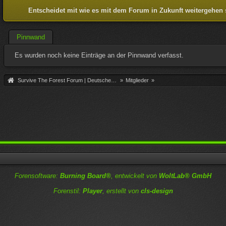
Entscheidet mit wie es mit dem Forum in Zukunft weitergehen 
Pinnwand
Es wurden noch keine Einträge an der Pinnwand verfasst.
Survive The Forest Forum | Deutsche Community
»
Mitglieder
»
Forensoftware:
Burning Board®
, entwickelt von
WoltLab® GmbH
Forenstil:
Player
, erstellt von
cls-design