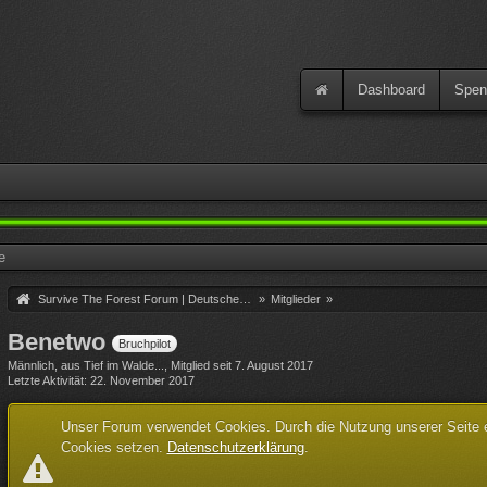
Dashboard
Spen
e
Survive The Forest Forum | Deutsche Community
»
Mitglieder
»
Benetwo
Bruchpilot
Männlich
aus Tief im Walde...
Mitglied seit 7. August 2017
Letzte Aktivität
22. November 2017
Unser Forum verwendet Cookies. Durch die Nutzung unserer Seite er
Cookies setzen.
Datenschutzerklärung
.