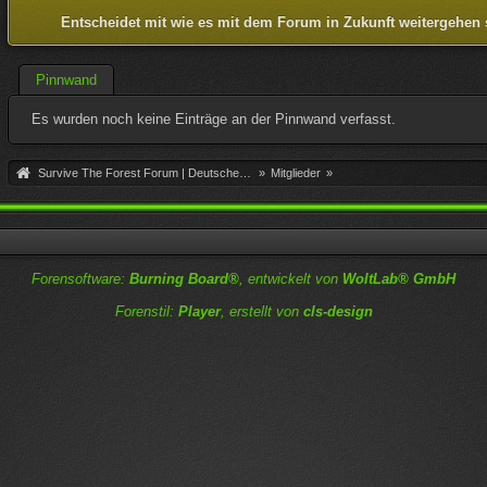
Entscheidet mit wie es mit dem Forum in Zukunft weitergehen 
Pinnwand
Es wurden noch keine Einträge an der Pinnwand verfasst.
Survive The Forest Forum | Deutsche Community
»
Mitglieder
»
Forensoftware:
Burning Board®
, entwickelt von
WoltLab® GmbH
Forenstil:
Player
, erstellt von
cls-design