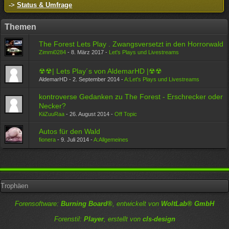
->
Status & Umfrage
Themen
The Forest Lets Play . Zwangsversetzt in den Horrorwald
Zimmi0284
-
8. März 2017
-
Let's Plays und Livestreams
☢☢| Lets Play´s von AldemarHD |☢☢
AldemarHD -
2. September 2014
-
A:Let's Plays und Livestreams
kontroverse Gedanken zu The Forest - Erschrecker oder
Necker?
KiiZuuRaa
-
26. August 2014
-
Off Topic
Autos für den Wald
fionera
-
9. Juli 2014
-
A:Allgemeines
Trophäen
Forensoftware:
Burning Board®
, entwickelt von
WoltLab® GmbH
Forenstil:
Player
, erstellt von
cls-design