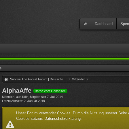
Dashboard
Spen
e
Survive The Forest Forum | Deutsche Community
»
Mitglieder
»
AlphaAffe
Baron vom Gänsesee
Männlich
aus Köln
Mitglied seit 7. Juli 2014
Letzte Aktivität
2. Januar 2019
Unser Forum verwendet Cookies. Durch die Nutzung unserer Seite er
Cookies setzen.
Datenschutzerklärung
.