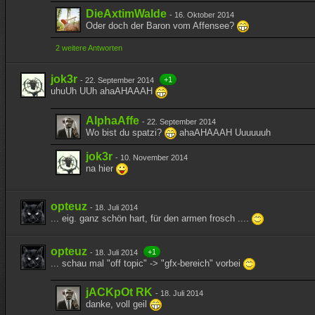
DieAxtimWalde
-
16. Oktober 2014
Oder doch der Baron vom Affensee?
2 weitere Antworten
jok3r
+1
-
22. September 2014
uhuUh UUh ahaAHAAAH
AlphaAffe
-
22. September 2014
Wo bist du spatzi?
ahaAHAAAH Uuuuuuh
jok3r
-
10. November 2014
na hier
opteuz
-
18. Juli 2014
... eig. ganz schön hart, für den armen frosch ....
opteuz
+1
-
18. Juli 2014
... schau mal "off topic" -> "gfx-bereich" vorbei
jACKpOt RK
-
18. Juli 2014
danke, voll geil