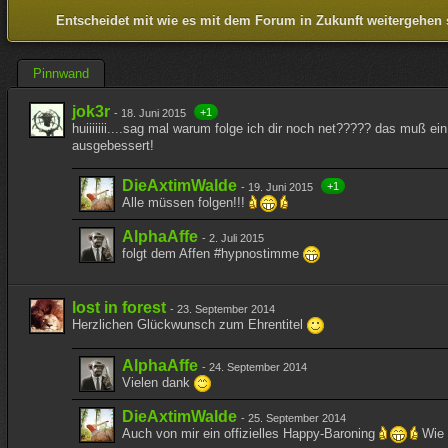
Entscheidet mit wie es mit dem Forum in Zukunft weitergehen 
Pinnwand
jok3r
+1
-
18. Juni 2015
huiiiiiii....sag mal warum folge ich dir noch net????? das muß e
ausgebessert!
DieAxtimWalde
+1
-
19. Juni 2015
Alle müssen folgen!!!
AlphaAffe
-
2. Juli 2015
folgt dem Affen #hypnostimme
lost in forest
-
23. September 2014
Herzlichen Glückwunsch zum Ehrentitel
AlphaAffe
-
24. September 2014
Vielen dank
DieAxtimWalde
-
25. September 2014
Auch von mir ein offizielles Happy-Baroning
Wie 